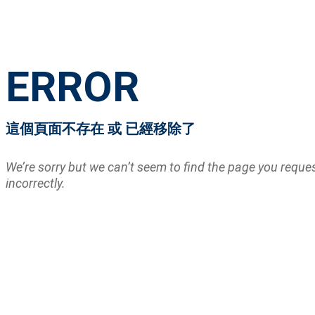
ERROR
這個頁面不存在 或 已經移除了
We’re sorry but we can’t seem to find the page you requ
incorrectly.